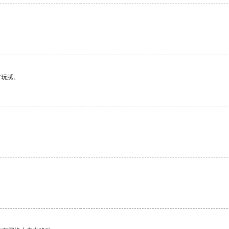
有玩腻。
。