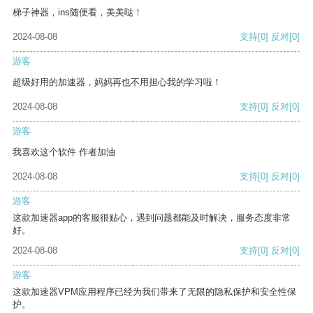
梯子神器，ins随便看，美美哒！
2024-08-08
支持
[0]
反对
[0]
游客
超级好用的加速器，妈妈再也不用担心我的学习啦！
2024-08-08
支持
[0]
反对
[0]
游客
我喜欢这个软件 作者加油
2024-08-08
支持
[0]
反对
[0]
游客
这款加速器app的客服很贴心，遇到问题都能及时解决，服务态度非常
好。
2024-08-08
支持
[0]
反对
[0]
游客
这款加速器VPM应用程序已经为我们带来了无限的隐私保护和安全性保
护。