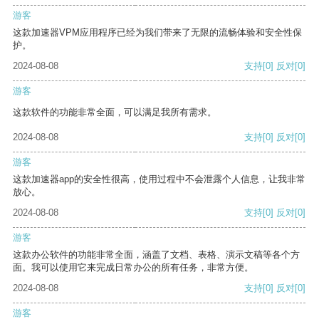
游客
这款加速器VPM应用程序已经为我们带来了无限的流畅体验和安全性保
护。
2024-08-08
支持
[0]
反对
[0]
游客
这款软件的功能非常全面，可以满足我所有需求。
2024-08-08
支持
[0]
反对
[0]
游客
这款加速器app的安全性很高，使用过程中不会泄露个人信息，让我非常
放心。
2024-08-08
支持
[0]
反对
[0]
游客
这款办公软件的功能非常全面，涵盖了文档、表格、演示文稿等各个方
面。我可以使用它来完成日常办公的所有任务，非常方便。
2024-08-08
支持
[0]
反对
[0]
游客