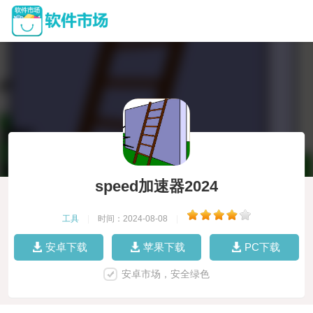
speed加速器2024
工具
|
时间：2024-08-08
|
安卓下载
苹果下载
PC下载
安卓市场，安全绿色